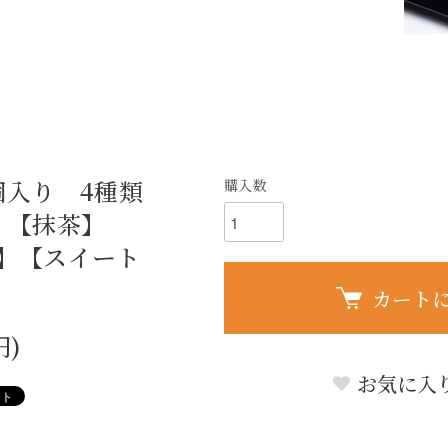
個入り 4種類
購入数
】【抹茶】
】【スイート
凍便
カート
円)
お気に入