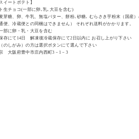
スイートポテト】
生チョコ(一部に卵､乳､大豆を含む)
麦芽糖、卵、牛乳、無塩バター、餅粉､砂糖､ むらさき芋粉末（国産）
通便、冷蔵便との同梱はできません） それぞれ送料がかかります。
一部に卵・乳・大豆を含む
保存にて14日 解凍後冷蔵保存にて2日以内に お召し上がり下さい
（のしがみ）の方は選択ボタンにて選んで下さい
宗 大阪府豊中市庄内西町3－1－3