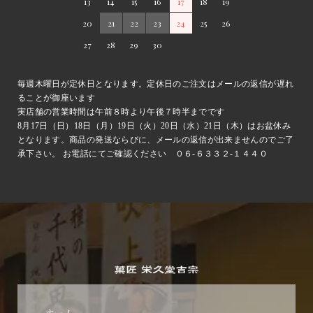
13
14
15
16
17
18
19
20
21
22
23
24
25
26
27
28
29
30
毎週木曜日が定休日となります。定休日のご注文はメールの返信が遅れ
ることが御座います
実店舗の営業時間は午前８時より午後７時半までです
8月17日（日）18日（月）19日（火）20日（水）21日（木）はお盆休み
となります。商品の発送ならびに、メールの返信が出来ませんのでご了
承下さい。 お電話にてご確認ください ０６-６３３２-１４４０
ホーム