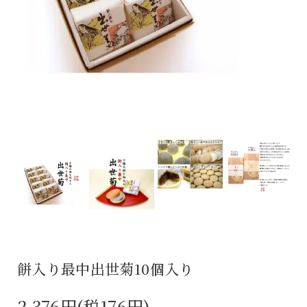
餅入り最中出世菊10個入り
2,376円(税176円)