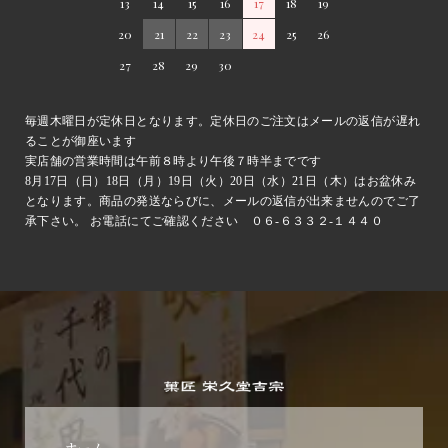
13
14
15
16
17
18
19
20
21
22
23
24
25
26
27
28
29
30
毎週木曜日が定休日となります。定休日のご注文はメールの返信が遅れ
ることが御座います
実店舗の営業時間は午前８時より午後７時半までです
8月17日（日）18日（月）19日（火）20日（水）21日（木）はお盆休み
となります。商品の発送ならびに、メールの返信が出来ませんのでご了
承下さい。 お電話にてご確認ください ０６-６３３２-１４４０
ホーム