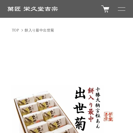
TOP
餅入り最中出世菊