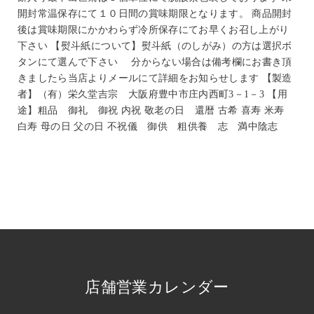
開封常温保存にて１０日間の賞味期限となります。 商品開封
後は賞味期限にかかわらず冷所保存にてお早くお召し上がり
下さい 【熨斗紙について】熨斗紙（のしがみ）の方は選択ボ
タンにて選んで下さい 分からない場合は備考欄にお書き頂
きましたら当店よりメールにて詳細をお知らせします 【製造
者】（有）栄久堂吉宗 大阪府豊中市庄内西町3－1－3 【用
途】粗品 御礼 御祝 内祝 敬老の日 還暦 古希 喜寿 米寿
白寿 母の日 父の日 不祝儀 御供 粗供養 志 満中陰志
店舗営業カレンダー